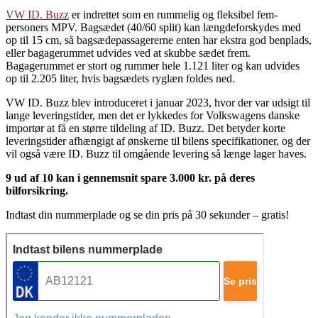
VW ID. Buzz
er indrettet som en rummelig og fleksibel fem-
personers MPV. Bagsædet (40/60 split) kan længdeforskydes med
op til 15 cm, så bagsædepassagererne enten har ekstra god benplads,
eller bagagerummet udvides ved at skubbe sædet frem.
Bagagerummet er stort og rummer hele 1.121 liter og kan udvides
op til 2.205 liter, hvis bagsædets ryglæn foldes ned.
VW ID. Buzz blev introduceret i januar 2023, hvor der var udsigt til
lange leveringstider, men det er lykkedes for Volkswagens danske
importør at få en større tildeling af ID. Buzz. Det betyder korte
leveringstider afhængigt af ønskerne til bilens specifikationer, og der
vil også være ID. Buzz til omgående levering så længe lager haves.
9 ud af 10 kan i gennemsnit spare 3.000 kr. på deres
bilforsikring.
Indtast din nummerplade og se din pris på 30 sekunder – gratis!