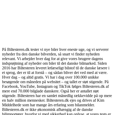
På Biltesteren.dk tester vi nye biler hver eneste uge, og vi serverer
nyheder fra den danske bilverden, så snart vi finder nyheden
relevant. Vi arbejder hver dag for at give vores brugere dagens
indsprøjtning af nyheder om biler til det danske bilmarked. Siden
2016 har Biltesteren leveret letlæseligt bilstof til de danske læsere i
et sprog, der er til at forstå – og sådan bliver det ved med at være.
Hver dag – og altid gratis. Vi har i dag over 100.000 unikke
besøgende om måneden på websitet – og tallet er støt stigende. På
Facebook, YouTube, Instagram og TikTok følges Biltesteren.dk af
mere end 70.000 bilglade danskere. Også her er antallet støt
stigende. Biltesteren har en samlet månedlig rækkevidde på op mere
en halv million mennesker. Biltesteren.dk ejes og drives af Kim
Middelhede som har mange års erfaring som bilanmelder.
Biltesteren.dk er ikke økonomisk afhængig af de danske
bilimportører, hvorfor vi med sikkerhed kan oplyse, at vores tests er