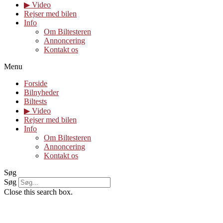
▶︎ Video
Rejser med bilen
Info
Om Biltesteren
Annoncering
Kontakt os
Menu
Forside
Bilnyheder
Biltests
▶︎ Video
Rejser med bilen
Info
Om Biltesteren
Annoncering
Kontakt os
Søg
Søg
Close this search box.