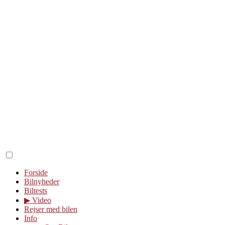
Forside
Bilnyheder
Biltests
▶︎ Video
Rejser med bilen
Info