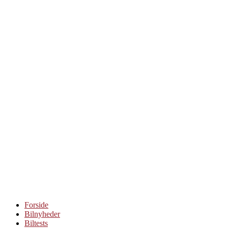
Videre
til
indhold
Forside
Bilnyheder
Biltests