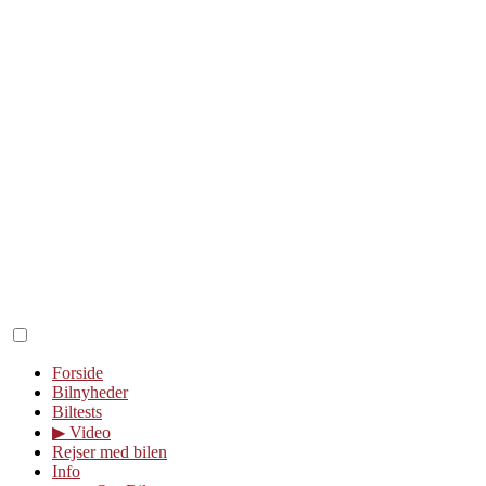
Forside
Bilnyheder
Biltests
▶︎ Video
Rejser med bilen
Info