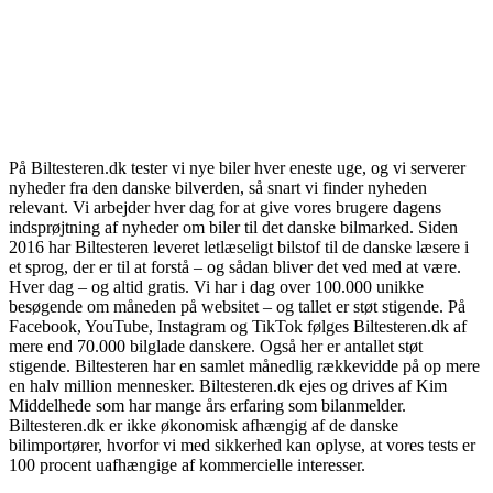
På Biltesteren.dk tester vi nye biler hver eneste uge, og vi serverer
nyheder fra den danske bilverden, så snart vi finder nyheden
relevant. Vi arbejder hver dag for at give vores brugere dagens
indsprøjtning af nyheder om biler til det danske bilmarked. Siden
2016 har Biltesteren leveret letlæseligt bilstof til de danske læsere i
et sprog, der er til at forstå – og sådan bliver det ved med at være.
Hver dag – og altid gratis. Vi har i dag over 100.000 unikke
besøgende om måneden på websitet – og tallet er støt stigende. På
Facebook, YouTube, Instagram og TikTok følges Biltesteren.dk af
mere end 70.000 bilglade danskere. Også her er antallet støt
stigende. Biltesteren har en samlet månedlig rækkevidde på op mere
en halv million mennesker. Biltesteren.dk ejes og drives af Kim
Middelhede som har mange års erfaring som bilanmelder.
Biltesteren.dk er ikke økonomisk afhængig af de danske
bilimportører, hvorfor vi med sikkerhed kan oplyse, at vores tests er
100 procent uafhængige af kommercielle interesser.