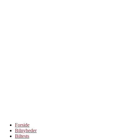
Videre
til
indhold
Forside
Bilnyheder
Biltests