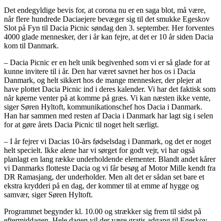
Det endegyldige bevis for, at corona nu er en saga blot, må være,
når flere hundrede Daciaejere bevæger sig til det smukke Egeskov
Slot på Fyn til Dacia Picnic søndag den 3. september. Her forventes
4000 glade mennesker, der i år kan fejre, at det er 10 år siden Dacia
kom til Danmark.
– Dacia Picnic er en helt unik begivenhed som vi er så glade for at
kunne invitere til i år. Den har været savnet her hos os i Dacia
Danmark, og helt sikkert hos de mange mennesker, der plejer at
have plottet Dacia Picnic ind i deres kalender. Vi har det faktisk som
når køerne venter på at komme på græs. Vi kan næsten ikke vente,
siger Søren Hyltoft, kommunikationschef hos Dacia i Danmark.
Han har sammen med resten af Dacia i Danmark har lagt sig i selen
for at gøre årets Dacia Picnic til noget helt særligt.
– I år fejrer vi Dacias 10-års fødselsdag i Danmark, og det er noget
helt specielt. Ikke alene har vi sørget for godt vejr, vi har også
planlagt en lang række underholdende elementer. Blandt andet kårer
vi Danmarks flotteste Dacia og vi får besøg af Motor Mille kendt fra
DR Ramasjang, der underholder. Men alt det er sådan set bare et
ekstra krydderi på en dag, der kommer til at emme af hygge og
samvær, siger Søren Hyltoft.
Programmet begynder kl. 10.00 og strækker sig frem til sidst på
eftermiddagen. Hele dagen vil der være gratis adgang til Egeskov