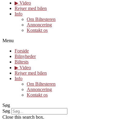
▶︎ Video
Rejser med bilen
Info
Om Biltesteren
Annoncering
Kontakt os
Menu
Forside
Bilnyheder
Biltests
▶︎ Video
Rejser med bilen
Info
Om Biltesteren
Annoncering
Kontakt os
Søg
Søg
Close this search box.