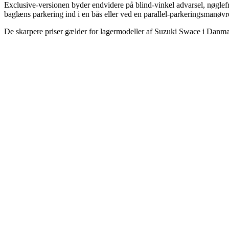
Exclusive-versionen byder endvidere på blind-vinkel advarsel, nøglefri
baglæns parkering ind i en bås eller ved en parallel-parkeringsmanøvre
De skarpere priser gælder for lagermodeller af Suzuki Swace i Danmark,