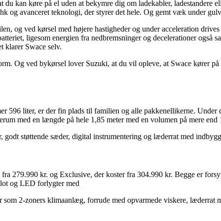
t du kan køre på el uden at bekymre dig om ladekabler, ladestandere e
og avanceret teknologi, der styrer det hele. Og gemt væk under gulvet
bilen, og ved kørsel med højere hastigheder og under acceleration drives
atteriet, ligesom energien fra nedbremsninger og decelerationer også sa
et klarer Swace selv.
m. Og ved bykørsel lover Suzuki, at du vil opleve, at Swace kører på 
 596 liter, er der fin plads til familien og alle pakkenellikerne. Unde
gerum med en længde på hele 1,85 meter med en volumen på mere end 1.
r, godt støttende sæder, digital instrumentering og læderrat med indbyg
at fra 279.990 kr. og Exclusive, der koster fra 304.990 kr. Begge er fo
ilot og LED forlygter med
som 2-zoners klimaanlæg, forrude med opvarmede viskere, læderrat med