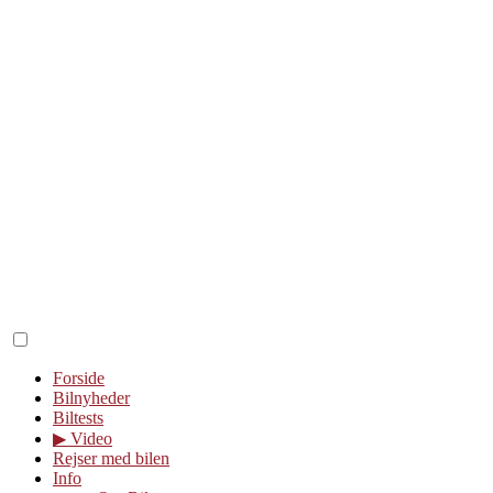
Forside
Bilnyheder
Biltests
▶︎ Video
Rejser med bilen
Info