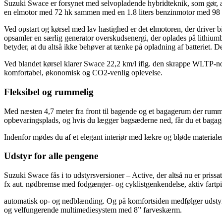
Suzuki Swace er forsynet med selvopladende hybridteknik, som gør, a
en elmotor med 72 hk sammen med en 1.8 liters benzinmotor med 98 hk 
Ved opstart og kørsel med lav hastighed er det elmotoren, der driver 
opsamler en særlig generator overskudsenergi, der oplades på lithiumb
betyder, at du altså ikke behøver at tænke på opladning af batteriet. D
Ved blandet kørsel klarer Swace 22,2 km/l iflg. den skrappe WLTP-nor
komfortabel, økonomisk og CO2-venlig oplevelse.
Fleksibel og rummelig
Med næsten 4,7 meter fra front til bagende og et bagagerum der rummer
opbevaringsplads, og hvis du lægger bagsæderne ned, får du et baga
Indenfor mødes du af et elegant interiør med lækre og bløde materiale
Udstyr for alle pengene
Suzuki Swace fås i to udstyrsversioner – Active, der altså nu er priss
fx aut. nødbremse med fodgænger- og cyklistgenkendelse, aktiv fartp
automatisk op- og nedblænding. Og på komfortsiden medfølger udstyr 
og velfungerende multimediesystem med 8” farveskærm.