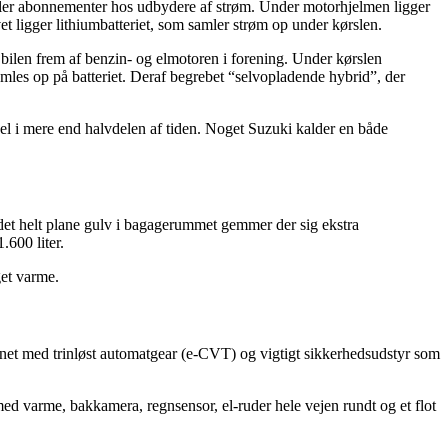
ller abonnementer hos udbydere af strøm. Under motorhjelmen ligger
 ligger lithiumbatteriet, som samler strøm op under kørslen.
 bilen frem af benzin- og elmotoren i forening. Under kørslen
mles op på batteriet. Deraf begrebet “selvopladende hybrid”, der
el i mere end halvdelen af tiden. Noget Suzuki kalder en både
r det helt plane gulv i bagagerummet gemmer der sig ekstra
600 liter.
get varme.
rsynet med trinløst automatgear (e-CVT) og vigtigt sikkerhedsudstyr som
 varme, bakkamera, regnsensor, el-ruder hele vejen rundt og et flot