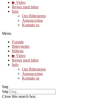
▶︎ Video
Rejser med bilen
Info
Om Biltesteren
Annoncering
Kontakt os
Menu
Forside
Bilnyheder
Biltests
▶︎ Video
Rejser med bilen
Info
Om Biltesteren
Annoncering
Kontakt os
Søg
Søg
Close this search box.