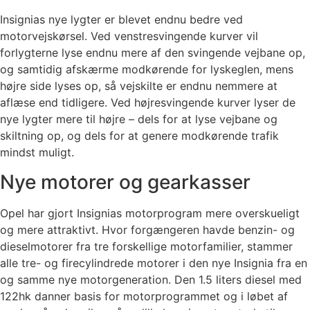
Insignias nye lygter er blevet endnu bedre ved
motorvejskørsel. Ved venstresvingende kurver vil
forlygterne lyse endnu mere af den svingende vejbane op,
og samtidig afskærme modkørende for lyskeglen, mens
højre side lyses op, så vejskilte er endnu nemmere at
aflæse end tidligere. Ved højresvingende kurver lyser de
nye lygter mere til højre – dels for at lyse vejbane og
skiltning op, og dels for at genere modkørende trafik
mindst muligt.
Nye motorer og gearkasser
Opel har gjort Insignias motorprogram mere overskueligt
og mere attraktivt. Hvor forgængeren havde benzin- og
dieselmotorer fra tre forskellige motorfamilier, stammer
alle tre- og firecylindrede motorer i den nye Insignia fra en
og samme nye motorgeneration. Den 1.5 liters diesel med
122hk danner basis for motorprogrammet og i løbet af