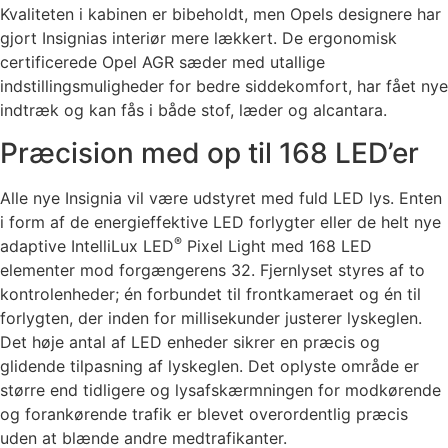
Kvaliteten i kabinen er bibeholdt, men Opels designere har
gjort Insignias interiør mere lækkert. De ergonomisk
certificerede Opel AGR sæder med utallige
indstillingsmuligheder for bedre siddekomfort, har fået nye
indtræk og kan fås i både stof, læder og alcantara.
Præcision med op til 168 LED’er
Alle nye Insignia vil være udstyret med fuld LED lys. Enten
i form af de energieffektive LED forlygter eller de helt nye
®
adaptive IntelliLux LED
Pixel Light med 168 LED
elementer mod forgængerens 32. Fjernlyset styres af to
kontrolenheder; én forbundet til frontkameraet og én til
forlygten, der inden for millisekunder justerer lyskeglen.
Det høje antal af LED enheder sikrer en præcis og
glidende tilpasning af lyskeglen. Det oplyste område er
større end tidligere og lysafskærmningen for modkørende
og forankørende trafik er blevet overordentlig præcis
uden at blænde andre medtrafikanter.