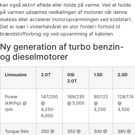
kan også aktivt aflede eller holde på varme. Ved at holde
på varmen udsættes nedkølingen af motoren når denne
slukkes eller accelerer motoropvarmningen ved koldstart.
Det er især i vinterhalvåret en stor fordel i forhold til
brændstofforbrug og ved opvarmning af kabinen.
Ny generation af turbo benzin-
og dieselmotorer
Limousine
2.0T
GSi
1.5D
2.0D
2.0T
Power
147/200
169/230
90/122
128/174
(kW/hp) @
@
@ 5,000
@
@
rpm
4,250-
3,250
3,500
6,000
Torque (Nm
350 @
350 @
300 @
380 @