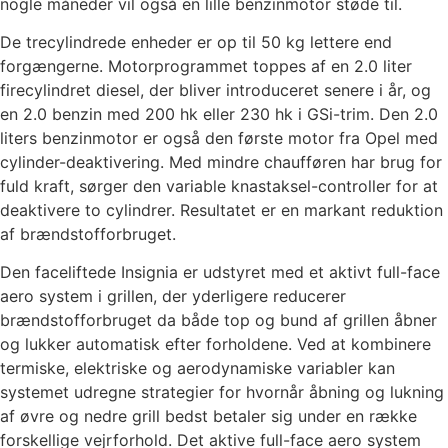
nogle måneder vil også en lille benzinmotor støde til.
De trecylindrede enheder er op til 50 kg lettere end
forgængerne. Motorprogrammet toppes af en 2.0 liter
firecylindret diesel, der bliver introduceret senere i år, og
en 2.0 benzin med 200 hk eller 230 hk i GSi-trim. Den 2.0
liters benzinmotor er også den første motor fra Opel med
cylinder-deaktivering. Med mindre chaufføren har brug for
fuld kraft, sørger den variable knastaksel-controller for at
deaktivere to cylindrer. Resultatet er en markant reduktion
af brændstofforbruget.
Den faceliftede Insignia er udstyret med et aktivt full-face
aero system i grillen, der yderligere reducerer
brændstofforbruget da både top og bund af grillen åbner
og lukker automatisk efter forholdene. Ved at kombinere
termiske, elektriske og aerodynamiske variabler kan
systemet udregne strategier for hvornår åbning og lukning
af øvre og nedre grill bedst betaler sig under en række
forskellige vejrforhold. Det aktive full-face aero system