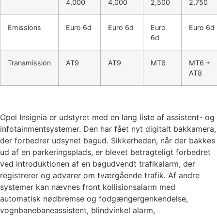
4,000
4,000
2,500
2,750
Emissions
Euro 6d
Euro 6d
Euro
Euro 6d
6d
Transmission
AT9
AT9
MT6
MT6 +
AT8
Opel Insignia er udstyret med en lang liste af assistent- og
infotainmentsystemer. Den har fået nyt digitalt bakkamera,
der forbedrer udsynet bagud. Sikkerheden, når der bakkes
ud af en parkeringsplads, er blevet betragteligt forbedret
ved introduktionen af en bagudvendt trafikalarm, der
registrerer og advarer om tværgående trafik. Af andre
systemer kan nævnes front kollisionsalarm med
automatisk nødbremse og fodgængergenkendelse,
vognbanebaneassistent, blindvinkel alarm,