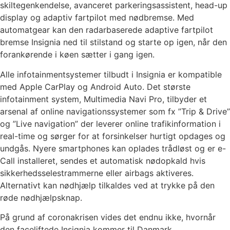
skiltegenkendelse, avanceret parkeringsassistent, head-up
display og adaptiv fartpilot med nødbremse. Med
automatgear kan den radarbaserede adaptive fartpilot
bremse Insignia ned til stilstand og starte op igen, når den
forankørende i køen sætter i gang igen.
Alle infotainmentsystemer tilbudt i Insignia er kompatible
med Apple CarPlay og Android Auto. Det største
infotainment system, Multimedia Navi Pro, tilbyder et
arsenal af online navigationssystemer som fx ”Trip & Drive”
og ”Live navigation” der leverer online trafikinformation i
real-time og sørger for at forsinkelser hurtigt opdages og
undgås. Nyere smartphones kan oplades trådløst og er e-
Call installeret, sendes et automatisk nødopkald hvis
sikkerhedsselestrammerne eller airbags aktiveres.
Alternativt kan nødhjælp tilkaldes ved at trykke på den
røde nødhjælpsknap.
På grund af coronakrisen vides det endnu ikke, hvornår
den faceliftede Insignia kommer til Danmark.