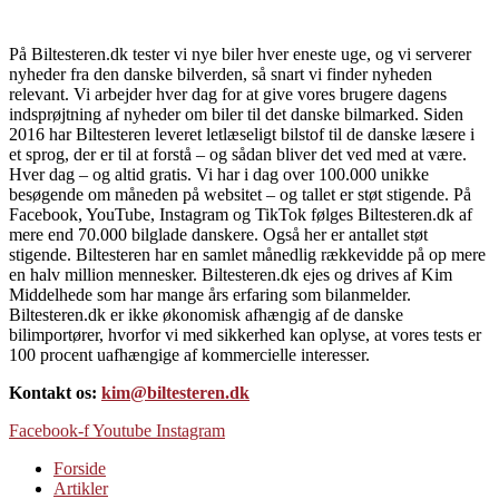
På Biltesteren.dk tester vi nye biler hver eneste uge, og vi serverer
nyheder fra den danske bilverden, så snart vi finder nyheden
relevant. Vi arbejder hver dag for at give vores brugere dagens
indsprøjtning af nyheder om biler til det danske bilmarked. Siden
2016 har Biltesteren leveret letlæseligt bilstof til de danske læsere i
et sprog, der er til at forstå – og sådan bliver det ved med at være.
Hver dag – og altid gratis. Vi har i dag over 100.000 unikke
besøgende om måneden på websitet – og tallet er støt stigende. På
Facebook, YouTube, Instagram og TikTok følges Biltesteren.dk af
mere end 70.000 bilglade danskere. Også her er antallet støt
stigende. Biltesteren har en samlet månedlig rækkevidde på op mere
en halv million mennesker. Biltesteren.dk ejes og drives af Kim
Middelhede som har mange års erfaring som bilanmelder.
Biltesteren.dk er ikke økonomisk afhængig af de danske
bilimportører, hvorfor vi med sikkerhed kan oplyse, at vores tests er
100 procent uafhængige af kommercielle interesser.
Kontakt os:
kim@biltesteren.dk
Facebook-f
Youtube
Instagram
Forside
Artikler