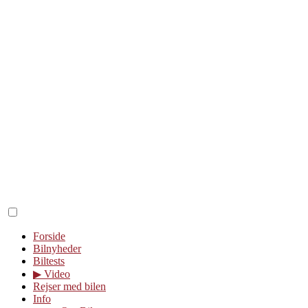
Forside
Bilnyheder
Biltests
▶︎ Video
Rejser med bilen
Info