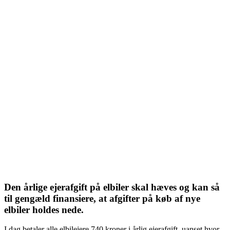
Den årlige ejerafgift på elbiler skal hæves og kan så
til gengæld finansiere, at afgifter på køb af nye
elbiler holdes nede.
I dag betaler alle elbilejere 740 kroner i årlig ejerafgift, uanset hvor