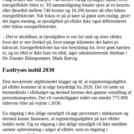
energieffektiv bilen er. Til sammenligning betaler ejere af en benzin-
eller dieselbil mellem 740 kroner og 18.200 kroner alt efter bilens
energieffektivitet. Når fokus er på at køre så grønt som muligt, giver
det ingen mening, at ejerafgiften på elbiler ikke også differentieres
efter bilens energieffektivitet.
– Det er uholdbart, at ejerafgiften er ens for små og store elbiler,
hvor der er stor forskel på, hvor mange kilometer der køres pr.
kilowatt. Energieffektivitet har stor betydning for, hvor grøn kørslen
er, og en elbil er ikke bare en elbil, siger administrerende direktør i
De Danske Bilimportører, Mads Rørvig.
Fastfryses indtil 2030
Den nuværende afgiftsmodel lægger op til, at registreringsafgiften
på elbiler kommer til at stige betydeligt fra 2026. Det vil sætte en
bremseklods i elbilsalget og dermed bremse den grønne omstilling af
persontransporten. Det vil vanskeliggøre målet om mindst 775.000
eldrevne biler på vejene i 2030.
En stigning i den årlige ejerafgift vil øge provenuet i statskassen og
dermed kunne finansiere, at registreringsafgiften på nye elbiler
holdes nede. Og en stigning i den årlige ejerafgift vil ikke medføre
samme opbremsning i salget af elbiler, som en stigning i