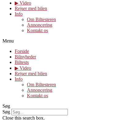
▶︎ Video
Rejser med bilen
Info
Om Biltesteren
Annoncering
Kontakt os
Menu
Forside
Bilnyheder
Biltests
▶︎ Video
Rejser med bilen
Info
Om Biltesteren
Annoncering
Kontakt os
Søg
Søg
Close this search box.