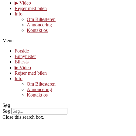
▶︎ Video
Rejser med bilen
Info
Om Biltesteren
Annoncering
Kontakt os
Menu
Forside
Bilnyheder
Biltests
▶︎ Video
Rejser med bilen
Info
Om Biltesteren
Annoncering
Kontakt os
Søg
Søg
Close this search box.