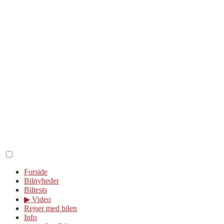
Forside
Bilnyheder
Biltests
▶︎ Video
Rejser med bilen
Info