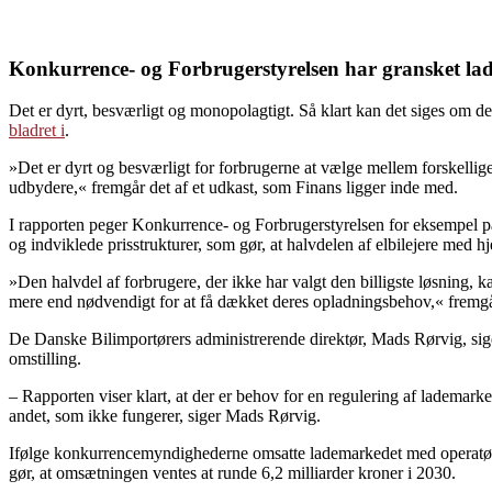
Konkurrence- og Forbrugerstyrelsen har gransket lade
Det er dyrt, besværligt og monopolagtigt. Så klart kan det siges om de
bladret i
.
»Det er dyrt og besværligt for forbrugerne at vælge mellem forskelli
udbydere,« fremgår det af et udkast, som Finans ligger inde med.
I rapporten peger Konkurrence- og Forbrugerstyrelsen for eksempel 
og indviklede prisstrukturer, som gør, at halvdelen af elbilejere med
»Den halvdel af forbrugere, der ikke har valgt den billigste løsning, 
mere end nødvendigt for at få dækket deres opladningsbehov,« fremgår
De Danske Bilimportørers administrerende direktør, Mads Rørvig, siger i
omstilling.
– Rapporten viser klart, at der er behov for en regulering af lademarked
andet, som ikke fungerer, siger Mads Rørvig.
Ifølge konkurrencemyndighederne omsatte lademarkedet med operatører 
gør, at omsætningen ventes at runde 6,2 milliarder kroner i 2030.