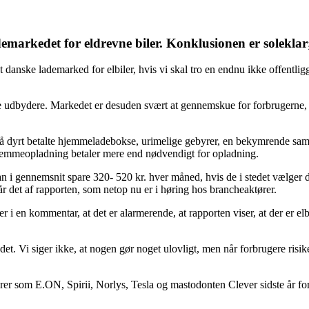
markedet for eldrevne biler. Konklusionen er soleklar
t danske lademarked for elbiler, hvis vi skal tro en endnu ikke offentl
ge udbydere. Markedet er desuden svært at gennemskue for forbrugerne,
på dyrt betalte hjemmeladebokse, urimelige gebyrer, en bekymrende sa
 hjemmeopladning betaler mere end nødvendigt for opladning.
kan i gennemsnit spare 320- 520 kr. hver måned, hvis de i stedet vælger 
 det af rapporten, som netop nu er i høring hos brancheaktører.
 en kommentar, at det er alarmerende, at rapporten viser, at der er elbi
et. Vi siger ikke, at nogen gør noget ulovligt, men når forbrugere risike
som E.ON, Spirii, Norlys, Tesla og mastodonten Clever sidste år for 1