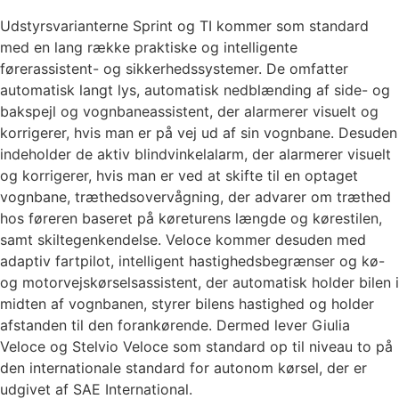
Udstyrsvarianterne Sprint og TI kommer som standard
med en lang række praktiske og intelligente
førerassistent- og sikkerhedssystemer. De omfatter
automatisk langt lys, automatisk nedblænding af side- og
bakspejl og vognbaneassistent, der alarmerer visuelt og
korrigerer, hvis man er på vej ud af sin vognbane. Desuden
indeholder de aktiv blindvinkelalarm, der alarmerer visuelt
og korrigerer, hvis man er ved at skifte til en optaget
vognbane, træthedsovervågning, der advarer om træthed
hos føreren baseret på køreturens længde og kørestilen,
samt skiltegenkendelse. Veloce kommer desuden med
adaptiv fartpilot, intelligent hastighedsbegrænser og kø-
og motorvejskørselsassistent, der automatisk holder bilen i
midten af vognbanen, styrer bilens hastighed og holder
afstanden til den forankørende. Dermed lever Giulia
Veloce og Stelvio Veloce som standard op til niveau to på
den internationale standard for autonom kørsel, der er
udgivet af SAE International.