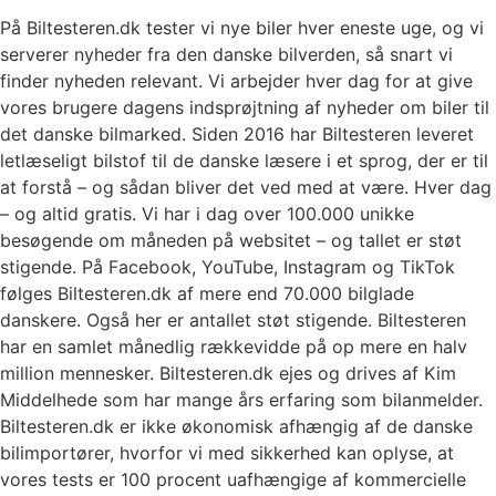
På Biltesteren.dk tester vi nye biler hver eneste uge, og vi
serverer nyheder fra den danske bilverden, så snart vi
finder nyheden relevant. Vi arbejder hver dag for at give
vores brugere dagens indsprøjtning af nyheder om biler til
det danske bilmarked. Siden 2016 har Biltesteren leveret
letlæseligt bilstof til de danske læsere i et sprog, der er til
at forstå – og sådan bliver det ved med at være. Hver dag
– og altid gratis. Vi har i dag over 100.000 unikke
besøgende om måneden på websitet – og tallet er støt
stigende. På Facebook, YouTube, Instagram og TikTok
følges Biltesteren.dk af mere end 70.000 bilglade
danskere. Også her er antallet støt stigende. Biltesteren
har en samlet månedlig rækkevidde på op mere en halv
million mennesker. Biltesteren.dk ejes og drives af Kim
Middelhede som har mange års erfaring som bilanmelder.
Biltesteren.dk er ikke økonomisk afhængig af de danske
bilimportører, hvorfor vi med sikkerhed kan oplyse, at
vores tests er 100 procent uafhængige af kommercielle