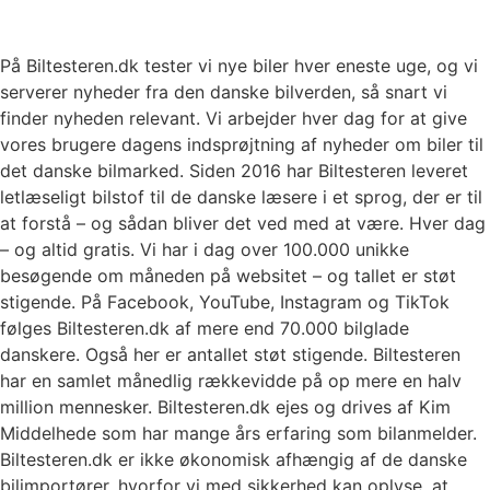
På Biltesteren.dk tester vi nye biler hver eneste uge, og vi
serverer nyheder fra den danske bilverden, så snart vi
finder nyheden relevant. Vi arbejder hver dag for at give
vores brugere dagens indsprøjtning af nyheder om biler til
det danske bilmarked. Siden 2016 har Biltesteren leveret
letlæseligt bilstof til de danske læsere i et sprog, der er til
at forstå – og sådan bliver det ved med at være. Hver dag
– og altid gratis. Vi har i dag over 100.000 unikke
besøgende om måneden på websitet – og tallet er støt
stigende. På Facebook, YouTube, Instagram og TikTok
følges Biltesteren.dk af mere end 70.000 bilglade
danskere. Også her er antallet støt stigende. Biltesteren
har en samlet månedlig rækkevidde på op mere en halv
million mennesker. Biltesteren.dk ejes og drives af Kim
Middelhede som har mange års erfaring som bilanmelder.
Biltesteren.dk er ikke økonomisk afhængig af de danske
bilimportører, hvorfor vi med sikkerhed kan oplyse, at