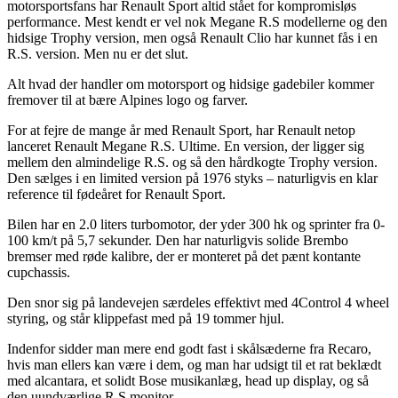
motorsportsfans har Renault Sport altid stået for kompromisløs
performance. Mest kendt er vel nok Megane R.S modellerne og den
hidsige Trophy version, men også Renault Clio har kunnet fås i en
R.S. version. Men nu er det slut.
Alt hvad der handler om motorsport og hidsige gadebiler kommer
fremover til at bære Alpines logo og farver.
For at fejre de mange år med Renault Sport, har Renault netop
lanceret Renault Megane R.S. Ultime. En version, der ligger sig
mellem den almindelige R.S. og så den hårdkogte Trophy version.
Den sælges i en limited version på 1976 styks – naturligvis en klar
reference til fødeåret for Renault Sport.
Bilen har en 2.0 liters turbomotor, der yder 300 hk og sprinter fra 0-
100 km/t på 5,7 sekunder. Den har naturligvis solide Brembo
bremser med røde kalibre, der er monteret på det pænt kontante
cupchassis.
Den snor sig på landevejen særdeles effektivt med 4Control 4 wheel
styring, og står klippefast med på 19 tommer hjul.
Indenfor sidder man mere end godt fast i skålsæderne fra Recaro,
hvis man ellers kan være i dem, og man har udsigt til et rat beklædt
med alcantara, et solidt Bose musikanlæg, head up display, og så
den uundværlige R.S monitor.