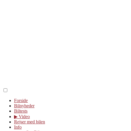
Forside
Bilnyheder
Biltests
▶︎ Video
Rejser med bilen
Info