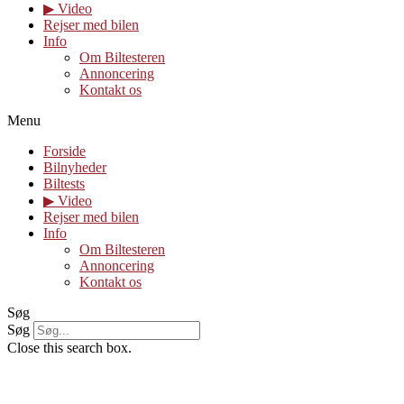
▶︎ Video
Rejser med bilen
Info
Om Biltesteren
Annoncering
Kontakt os
Menu
Forside
Bilnyheder
Biltests
▶︎ Video
Rejser med bilen
Info
Om Biltesteren
Annoncering
Kontakt os
Søg
Søg
Close this search box.