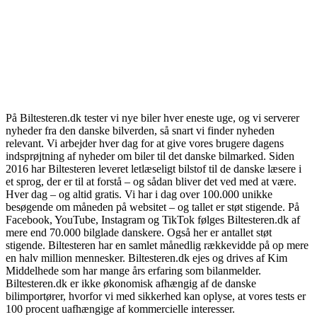
På Biltesteren.dk tester vi nye biler hver eneste uge, og vi serverer
nyheder fra den danske bilverden, så snart vi finder nyheden
relevant. Vi arbejder hver dag for at give vores brugere dagens
indsprøjtning af nyheder om biler til det danske bilmarked. Siden
2016 har Biltesteren leveret letlæseligt bilstof til de danske læsere i
et sprog, der er til at forstå – og sådan bliver det ved med at være.
Hver dag – og altid gratis. Vi har i dag over 100.000 unikke
besøgende om måneden på websitet – og tallet er støt stigende. På
Facebook, YouTube, Instagram og TikTok følges Biltesteren.dk af
mere end 70.000 bilglade danskere. Også her er antallet støt
stigende. Biltesteren har en samlet månedlig rækkevidde på op mere
en halv million mennesker. Biltesteren.dk ejes og drives af Kim
Middelhede som har mange års erfaring som bilanmelder.
Biltesteren.dk er ikke økonomisk afhængig af de danske
bilimportører, hvorfor vi med sikkerhed kan oplyse, at vores tests er
100 procent uafhængige af kommercielle interesser.