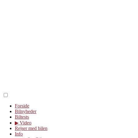
Forside
Bilnyheder
Biltests
▶︎ Video
Rejser med bilen
Info