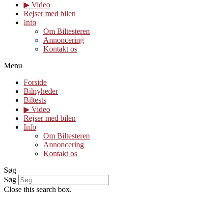
▶︎ Video
Rejser med bilen
Info
Om Biltesteren
Annoncering
Kontakt os
Menu
Forside
Bilnyheder
Biltests
▶︎ Video
Rejser med bilen
Info
Om Biltesteren
Annoncering
Kontakt os
Søg
Søg
Close this search box.