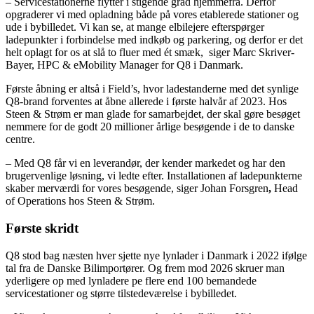
– Servicestationerne flytter i stigende grad hjemmefra. Derfor
opgraderer vi med opladning både på vores etablerede stationer og
ude i bybilledet. Vi kan se, at mange elbilejere efterspørger
ladepunkter i forbindelse med indkøb og parkering, og derfor er det
helt oplagt for os at slå to fluer med ét smæk,
siger Marc Skriver-
Bayer, HPC & eMobility Manager for Q8 i Danmark.
Første åbning er altså i Field’s, hvor ladestanderne med det synlige
Q8-brand forventes at åbne allerede i første halvår af 2023. Hos
Steen & Strøm er man glade for samarbejdet, der skal gøre besøget
nemmere for de godt 20 millioner årlige besøgende i de to danske
centre.
– Med Q8 får vi en leverandør, der kender markedet og har den
brugervenlige løsning, vi ledte efter. Installationen af ladepunkterne
skaber merværdi for vores besøgende, siger Johan Forsgren
,
Head
of Operations hos Steen & Strøm.
Første skridt
Q8 stod bag næsten hver sjette nye lynlader i Danmark i 2022 ifølge
tal fra de Danske Bilimportører. Og frem mod 2026 skruer man
yderligere op med lynladere pе flere end 100 bemandede
servicestationer og større tilstedeværelse i bybilledet.