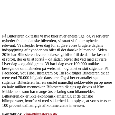
På Biltesteren.dk tester vi nye biler hver eneste uge, og vi serverer
nyheder fra den danske bilverden, så snart vi finder nyheden
relevant. Vi arbejder hver dag for at give vores brugere dagens
indsprøjtning af nyheder om biler til det danske bilmarked. Siden
2016 har Biltesteren leveret letlæseligt bilstof til de danske læsere i
et sprog, der er til at forstå – og sådan bliver det ved med at være.
Hver dag – og altid gratis. Vi har i dag over 100.000 unikke
besøgende om måneden på websitet – og tallet er støt stigende. På
Facebook, YouTube, Instagram og TikTok følges Biltesteren.dk af
mere end 70.000 bilglade danskere. Også her er antallet støt
stigende. Biltesteren har en samlet månedlig rækkevidde på op mere
en halv million mennesker. Biltesteren.dk ejes og drives af Kim
Middelhede som har mange års erfaring som bilanmelder.
Biltesteren.dk er ikke økonomisk afhængig af de danske
bilimportører, hvorfor vi med sikkerhed kan oplyse, at vores tests er
100 procent uafhængige af kommercielle interesser.
Kontakt os:
kim@biltesteren.dk