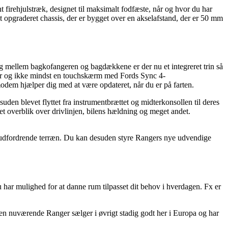
t firehjulstræk, designet til maksimalt fodfæste, når og hvor du har
t opgraderet chassis, der er bygget over en akselafstand, der er 50 mm
 og mellem bagkofangeren og bagdækkene er der nu et integreret trin så
ialer og ikke mindst en touchskærm med Fords Sync 4-
dem hjælper dig med at være opdateret, når du er på farten.
suden blevet flyttet fra instrumentbrættet og midterkonsollen til deres
t overblik over drivlinjen, bilens hældning og meget andet.
i udfordrende terræn. Du kan desuden styre Rangers nye udvendige
 har mulighed for at danne rum tilpasset dit behov i hverdagen. Fx er
en nuværende Ranger sælger i øvrigt stadig godt her i Europa og har