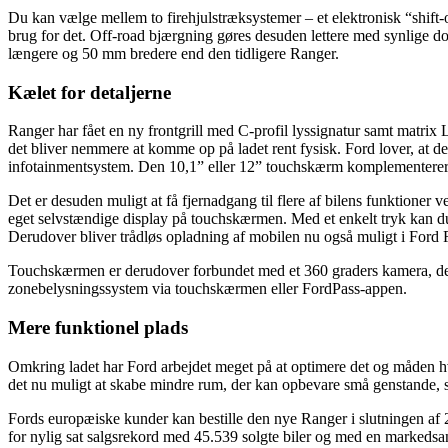
Du kan vælge mellem to firehjulstræksystemer – et elektronisk “shift-
brug for det. Off-road bjærgning gøres desuden lettere med synlige do
længere og 50 mm bredere end den tidligere Ranger.
Kælet for detaljerne
Ranger har fået en ny frontgrill med C-profil lyssignatur samt matrix
det bliver nemmere at komme op på ladet rent fysisk. Ford lover, at d
infotainmentsystem. Den 10,1” eller 12” touchskærm komplementerer d
Det er desuden muligt at få fjernadgang til flere af bilens funktioner v
eget selvstændige display på touchskærmen. Med et enkelt tryk kan du 
Derudover bliver trådløs opladning af mobilen nu også muligt i Ford 
Touchskærmen er derudover forbundet med et 360 graders kamera, der 
zonebelysningssystem via touchskærmen eller FordPass-appen.
Mere funktionel plads
Omkring ladet har Ford arbejdet meget på at optimere det og måden hvo
det nu muligt at skabe mindre rum, der kan opbevare små genstande, s
Fords europæiske kunder kan bestille den nye Ranger i slutningen af 
for nylig sat salgsrekord med 45.539 solgte biler og med en markedsa