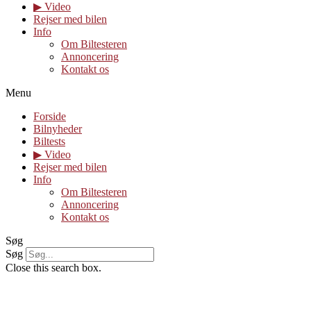
▶︎ Video
Rejser med bilen
Info
Om Biltesteren
Annoncering
Kontakt os
Menu
Forside
Bilnyheder
Biltests
▶︎ Video
Rejser med bilen
Info
Om Biltesteren
Annoncering
Kontakt os
Søg
Søg
Close this search box.