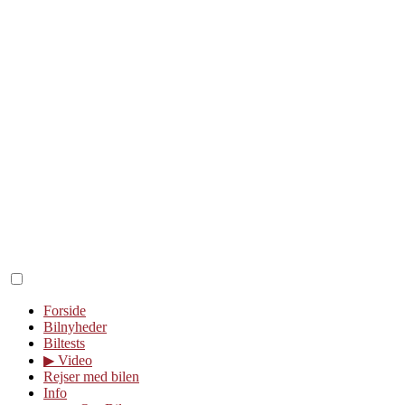
Forside
Bilnyheder
Biltests
▶︎ Video
Rejser med bilen
Info