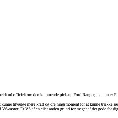
t meldt ud officielt om den kommende pick-up Ford Ranger, men nu er 
kunne tilvælge mere kraft og drejningsmoment for at kunne trække særli
d V6-motor. Er V6 af en eller anden grund for meget af det gode for d