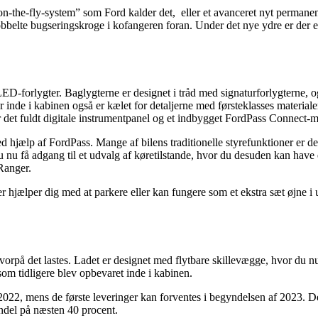
on-the-fly-system” som Ford kalder det,
eller et avanceret nyt permanen
bbelte bugseringskroge i kofangeren foran. Under det nye ydre er der e
 LED-forlygter. Baglygterne er designet i tråd med signaturforlygterne,
er inde i kabinen også er kælet for detaljerne med førsteklasses mater
et fuldt digitale instrumentpanel og et indbygget FordPass Connect-mo
ed hjælp af FordPass. Mange af bilens traditionelle styrefunktioner er de
nu få adgang til et udvalg af køretilstande, hvor du desuden kan have e
Ranger.
hjælper dig med at parkere eller kan fungere som et ekstra sæt øjne 
rpå det lastes. Ladet er designet med flytbare skillevægge, hvor du nu
om tidligere blev opbevaret inde i kabinen.
2022, mens de første leveringer kan forventes i begyndelsen af 2023. D
ndel på næsten 40 procent.