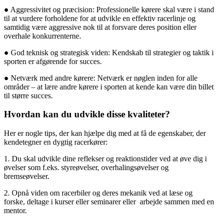
● Aggressivitet og præcision: Professionelle kørere skal være i stand
til at vurdere forholdene for at udvikle en effektiv racerlinje og
samtidig være aggressive nok til at forsvare deres position eller
overhale konkurrenterne.
● God teknisk og strategisk viden: Kendskab til strategier og taktik i
sporten er afgørende for succes.
● Netværk med andre kørere: Netværk er nøglen inden for alle
områder – at lære andre kørere i sporten at kende kan være din billet
til større succes.
Hvordan kan du udvikle disse kvaliteter?
Her er nogle tips, der kan hjælpe dig med at få de egenskaber, der
kendetegner en dygtig racerkører:
1. Du skal udvikle dine reflekser og reaktionstider ved at øve dig i
øvelser som f.eks. styreøvelser, overhalingsøvelser og
bremseøvelser.
2. Opnå viden om racerbiler og deres mekanik ved at læse og
forske, deltage i kurser eller seminarer eller
arbejde sammen med en
mentor.