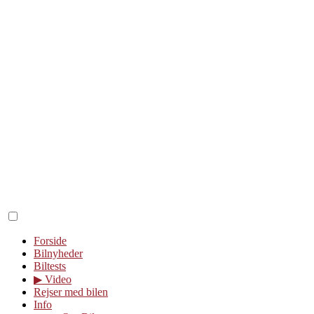
Forside
Bilnyheder
Biltests
▶︎ Video
Rejser med bilen
Info