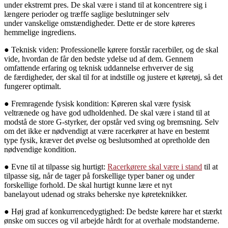
under ekstremt pres. De skal være i stand til at koncentrere sig i
længere perioder og træffe saglige beslutninger selv
under vanskelige omstændigheder. Dette er de store køreres
hemmelige ingrediens.
● Teknisk viden: Professionelle kørere forstår racerbiler, og de skal
vide, hvordan de får den bedste ydelse ud af dem. Gennem
omfattende erfaring og teknisk uddannelse erhverver de sig
de færdigheder, der skal til for at indstille og justere et køretøj, så det
fungerer optimalt.
● Fremragende fysisk kondition: Køreren skal være fysisk
veltrænede og have god udholdenhed. De skal være i stand til at
modstå de store G-styrker, der opstår ved sving og bremsning. Selv
om det ikke er nødvendigt at være racerkører at have en bestemt
type fysik, kræver det øvelse og beslutsomhed at opretholde den
nødvendige kondition.
● Evne til at tilpasse sig hurtigt:
Racerkørere skal være i stand
til at
tilpasse sig, når de tager på forskellige typer baner og under
forskellige forhold. De skal hurtigt kunne lære et nyt
banelayout udenad og straks beherske nye køreteknikker.
● Høj grad af konkurrencedygtighed: De bedste kørere har et stærkt
ønske om succes og vil arbejde hårdt for at overhale modstanderne.