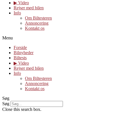
▶︎ Video
Rejser med bilen
Info
Om Biltesteren
Annoncering
Kontakt os
Menu
Forside
Bilnyheder
Biltests
▶︎ Video
Rejser med bilen
Info
Om Biltesteren
Annoncering
Kontakt os
Søg
Søg
Close this search box.