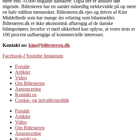
mere end 70.000 bilglade danskere. Også her er antallet støt
stigende. Biltesteren har en samlet månedlig rækkevidde på op mere
en halv million mennesker. Biltesteren.dk ejes og drives af Kim
Middelhede som har mange års erfaring som bilanmelder.
Biltesteren.dk er ikke økonomisk afhængig af de danske
bilimportører, hvorfor vi med sikkerhed kan oplyse, at vores tests er
100 procent uafhængige af kommercielle interesser.
Kontakt os:
kim@biltesteren.dk
Facebook-f
Youtube
Instagram
Forside
Artikler
Video
Om Biltesteren
Annoncering
Kontakt os
Cookie- og privatlivspolitik
Forside
Artikler
Video
Om Biltesteren
Annoncering
Kontakt os