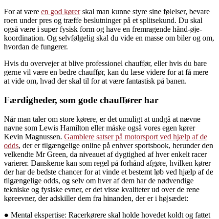
For at være
en god kører
skal man kunne styre sine følelser, bevare
roen under pres og træffe beslutninger på et splitsekund. Du skal
også være i super fysisk form og have en fremragende hånd-øje-
koordination. Og selvfølgelig skal du vide en masse om biler og om,
hvordan de fungerer.
Hvis du overvejer at blive professionel chauffør, eller hvis du bare
gerne vil være en bedre chauffør, kan du læse videre for at få mere
at vide om, hvad der skal til for at være fantastisk på banen.
Færdigheder, som gode chauffører har
Når man taler om store kørere, er det umuligt at undgå at nævne
navne som Lewis Hamilton eller måske også vores egen kører
Kevin Magnussen.
Gamblere satser på motorsport ved hjælp af de
odds
, der er tilgængelige online på enhver sportsbook, herunder den
velkendte Mr Green, da niveauet af dygtighed af hver enkelt racer
varierer. Danskerne kan som regel på forhånd afgøre, hvilken kører
der har de bedste chancer for at vinde et bestemt løb ved hjælp af de
tilgængelige odds, og selv om hver af dem har de nødvendige
tekniske og fysiske evner, er det visse kvaliteter ud over de rene
køreevner, der adskiller dem fra hinanden, der er i højsædet:
● Mental ekspertise: Racerkørere skal holde hovedet koldt og fattet