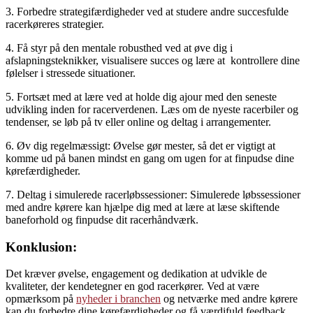
3. Forbedre strategifærdigheder ved at studere andre succesfulde
racerkøreres strategier.
4. Få styr på den mentale robusthed ved at øve dig i
afslapningsteknikker, visualisere succes og lære at
kontrollere dine
følelser i stressede situationer.
5. Fortsæt med at lære ved at holde dig ajour med den seneste
udvikling inden for racerverdenen. Læs om de nyeste racerbiler og
tendenser, se løb på tv eller online og deltag i arrangementer.
6. Øv dig regelmæssigt: Øvelse gør mester, så det er vigtigt at
komme ud på banen mindst en gang om ugen for at finpudse dine
kørefærdigheder.
7. Deltag i simulerede racerløbssessioner: Simulerede løbssessioner
med andre kørere kan hjælpe dig med at lære at læse skiftende
baneforhold og finpudse dit racerhåndværk.
Konklusion:
Det kræver øvelse, engagement og dedikation at udvikle de
kvaliteter, der kendetegner en god racerkører. Ved at være
opmærksom på
nyheder i branchen
og netværke med andre kørere
kan du forbedre dine kørefærdigheder og få værdifuld feedback.