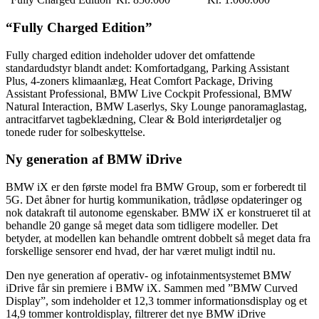
“Fully Charged Edition”
Fully charged edition indeholder udover det omfattende
standardudstyr blandt andet: Komfortadgang, Parking Assistant
Plus, 4-zoners klimaanlæg, Heat Comfort Package, Driving
Assistant Professional, BMW Live Cockpit Professional, BMW
Natural Interaction, BMW Laserlys, Sky Lounge panoramaglastag,
antracitfarvet tagbeklædning, Clear & Bold interiørdetaljer og
tonede ruder for solbeskyttelse.
Ny generation af BMW iDrive
BMW iX er den første model fra BMW Group, som er forberedt til
5G. Det åbner for hurtig kommunikation, trådløse opdateringer og
nok datakraft til autonome egenskaber. BMW iX er konstrueret til at
behandle 20 gange så meget data som tidligere modeller. Det
betyder, at modellen kan behandle omtrent dobbelt så meget data fra
forskellige sensorer end hvad, der har været muligt indtil nu.
Den nye generation af operativ- og infotainmentsystemet BMW
iDrive får sin premiere i BMW iX. Sammen med ”BMW Curved
Display”, som indeholder et 12,3 tommer informationsdisplay og et
14,9 tommer kontroldisplay, filtrerer det nye BMW iDrive