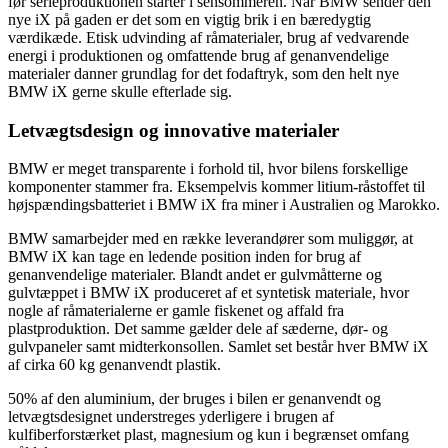
før serieproduktionen starter i sensommeren. Når BMW sender den
nye iX på gaden er det som en vigtig brik i en bæredygtig
værdikæde. Etisk udvinding af råmaterialer, brug af vedvarende
energi i produktionen og omfattende brug af genanvendelige
materialer danner grundlag for det fodaftryk, som den helt nye
BMW iX gerne skulle efterlade sig.
Letvægtsdesign og innovative materialer
BMW er meget transparente i forhold til, hvor bilens forskellige
komponenter stammer fra. Eksempelvis kommer litium-råstoffet til
højspændingsbatteriet i BMW iX fra miner i Australien og Marokko.
BMW samarbejder med en række leverandører som muliggør, at
BMW iX kan tage en ledende position inden for brug af
genanvendelige materialer. Blandt andet er gulvmåtterne og
gulvtæppet i BMW iX produceret af et syntetisk materiale, hvor
nogle af råmaterialerne er gamle fiskenet og affald fra
plastproduktion. Det samme gælder dele af sæderne, dør- og
gulvpaneler samt midterkonsollen. Samlet set består hver BMW iX
af cirka 60 kg genanvendt plastik.
50% af den aluminium, der bruges i bilen er genanvendt og
letvægtsdesignet understreges yderligere i brugen af
kulfiberforstærket plast, magnesium og kun i begrænset omfang