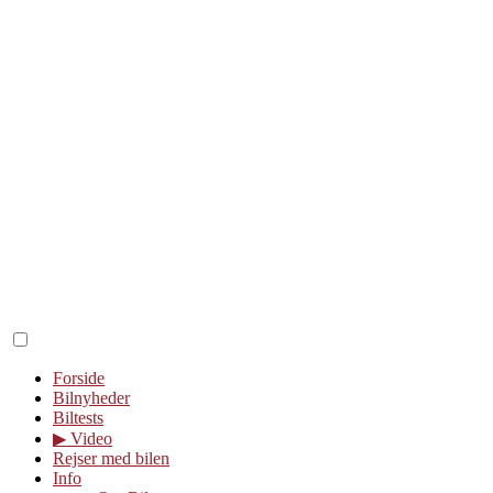
Forside
Bilnyheder
Biltests
▶︎ Video
Rejser med bilen
Info