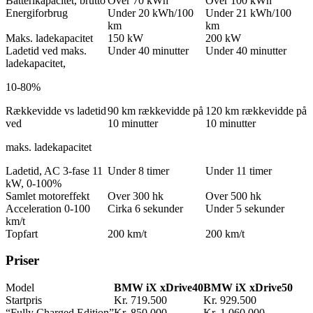
Batterikapacitet, brutto
Over 70 kWh
Over 100 kWh
Energiforbrug
Under 20 kWh/100
Under 21 kWh/100
km
km
Maks. ladekapacitet
150 kW
200 kW
Ladetid ved maks.
Under 40 minutter
Under 40 minutter
ladekapacitet,
10-80%
Rækkevidde vs ladetid
90 km rækkevidde på
120 km rækkevidde på
ved
10 minutter
10 minutter
maks. ladekapacitet
Ladetid, AC 3-fase 11
Under 8 timer
Under 11 timer
kW, 0-100%
Samlet motoreffekt
Over 300 hk
Over 500 hk
Acceleration 0-100
Cirka 6 sekunder
Under 5 sekunder
km/t
Topfart
200 km/t
200 km/t
Priser
Model
BMW iX xDrive40
BMW iX xDrive50
Startpris
Kr. 719.500
Kr. 929.500
“Fully Charged Edition”
Kr. 850.000
Kr. 1.060.000