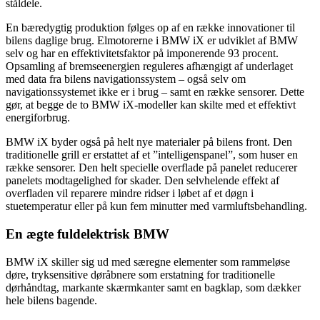
ståldele.
En bæredygtig produktion følges op af en række innovationer til
bilens daglige brug. Elmotorerne i BMW iX er udviklet af BMW
selv og har en effektivitetsfaktor på imponerende 93 procent.
Opsamling af bremseenergien reguleres afhængigt af underlaget
med data fra bilens navigationssystem – også selv om
navigationssystemet ikke er i brug – samt en række sensorer. Dette
gør, at begge de to BMW iX-modeller kan skilte med et effektivt
energiforbrug.
BMW iX byder også på helt nye materialer på bilens front. Den
traditionelle grill er erstattet af et ”intelligenspanel”, som huser en
række sensorer. Den helt specielle overflade på panelet reducerer
panelets modtagelighed for skader. Den selvhelende effekt af
overfladen vil reparere mindre ridser i løbet af et døgn i
stuetemperatur eller på kun fem minutter med varmluftsbehandling.
En ægte fuldelektrisk BMW
BMW iX skiller sig ud med særegne elementer som rammeløse
døre, tryksensitive døråbnere som erstatning for traditionelle
dørhåndtag, markante skærmkanter samt en bagklap, som dækker
hele bilens bagende.