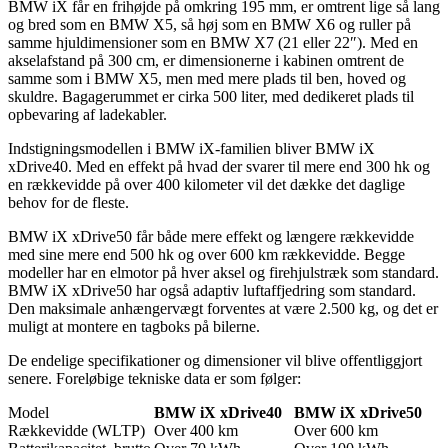
BMW iX får en frihøjde på omkring 195 mm, er omtrent lige så lang
og bred som en BMW X5, så høj som en BMW X6 og ruller på
samme hjuldimensioner som en BMW X7 (21 eller 22″). Med en
akselafstand på 300 cm, er dimensionerne i kabinen omtrent de
samme som i BMW X5, men med mere plads til ben, hoved og
skuldre. Bagagerummet er cirka 500 liter, med dedikeret plads til
opbevaring af ladekabler.
Indstigningsmodellen i BMW iX-familien bliver
BMW iX
xDrive40.
Med en effekt på hvad der svarer til mere end 300 hk og
en rækkevidde på over 400 kilometer vil det dække det daglige
behov for de fleste.
BMW iX xDrive50
får både mere effekt og længere rækkevidde
med sine mere end 500 hk og over 600 km rækkevidde. Begge
modeller har en elmotor på hver aksel og firehjulstræk som standard.
BMW iX xDrive50 har også adaptiv luftaffjedring som standard.
Den maksimale anhængervægt forventes at være 2.500 kg, og det er
muligt at montere en tagboks på bilerne.
De endelige specifikationer og dimensioner vil blive offentliggjort
senere. Foreløbige tekniske data er som følger:
Model
BMW iX xDrive40
BMW iX xDrive50
Rækkevidde (WLTP)
Over 400 km
Over 600 km