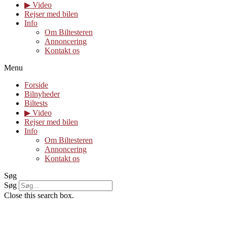
▶︎ Video
Rejser med bilen
Info
Om Biltesteren
Annoncering
Kontakt os
Menu
Forside
Bilnyheder
Biltests
▶︎ Video
Rejser med bilen
Info
Om Biltesteren
Annoncering
Kontakt os
Søg
Søg
Close this search box.