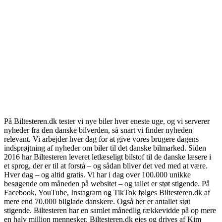
På Biltesteren.dk tester vi nye biler hver eneste uge, og vi serverer
nyheder fra den danske bilverden, så snart vi finder nyheden
relevant. Vi arbejder hver dag for at give vores brugere dagens
indsprøjtning af nyheder om biler til det danske bilmarked. Siden
2016 har Biltesteren leveret letlæseligt bilstof til de danske læsere i
et sprog, der er til at forstå – og sådan bliver det ved med at være.
Hver dag – og altid gratis. Vi har i dag over 100.000 unikke
besøgende om måneden på websitet – og tallet er støt stigende. På
Facebook, YouTube, Instagram og TikTok følges Biltesteren.dk af
mere end 70.000 bilglade danskere. Også her er antallet støt
stigende. Biltesteren har en samlet månedlig rækkevidde på op mere
en halv million mennesker. Biltesteren.dk ejes og drives af Kim