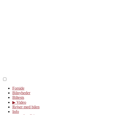
Forside
Bilnyheder
Biltests
▶︎ Video
Rejser med bilen
Info