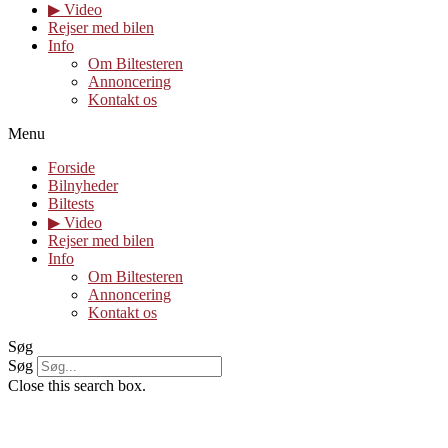
▶︎ Video
Rejser med bilen
Info
Om Biltesteren
Annoncering
Kontakt os
Menu
Forside
Bilnyheder
Biltests
▶︎ Video
Rejser med bilen
Info
Om Biltesteren
Annoncering
Kontakt os
Søg
Søg
Close this search box.