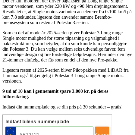
Det er kun motoren, der driver bagakslen på Long range Single
motor-versionen, som yder 220 kW og 490 Nm drejningsmoment.
Resultatet er, at Single motor-varianten accelererer fra 0-100 km/t på
kun 7,8 sekunder, ligesom den anvender samme Brembo-
bremsesystem som resten af Polestar 3-serien.
Som en del af modelår 2025-serien giver Polestar 3 Long range
Single motor mulighed for større tilpasning og valgmulighed i
pakkestrukturen, som betyder, at du som kunde kan personliggøre
din Polestar 3. Du kan vælge mellem seks udvendige farver, fem
indvendige design og fire forskellige fælgdesigns. Herunder den nye
21-tommer alufælg, der fås som en del af den nye Pro-pakke.
Ligesom resten af 2025-serien bliver Pilot-pakken med LiDAR fra
Luminar også tilgængelig i Polestar 3 Long range Single motor-
versionen.
9 ud af 10 kan i gennemsnit spare 3.000 kr. på deres
bilforsikring.
Indtast din nummerplade og se din pris på 30 sekunder – gratis!