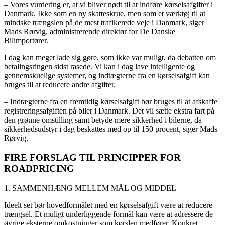
– Vores vurdering er, at vi bliver nødt til at indføre kørselsafgifter i
Danmark. Ikke som en ny skatteskrue, men som et værktøj til at
mindske trængslen på de mest trafikerede veje i Danmark, siger
Mads Rørvig, administrerende direktør for De Danske
Bilimportører.
I dag kan meget lade sig gøre, som ikke var muligt, da debatten om
betalingsringen sidst rasede. Vi kan i dag lave intelligente og
gennemskuelige systemer, og indtægterne fra en kørselsafgift kan
bruges til at reducere andre afgifter.
– Indtægterne fra en fremtidig kørselsafgift bør bruges til at afskaffe
registreringsafgiften på biler i Danmark. Det vil sætte ekstra fart på
den grønne omstilling samt betyde mere sikkerhed i bilerne, da
sikkerhedsudstyr i dag beskattes med op til 150 procent, siger Mads
Rørvig.
FIRE FORSLAG TIL PRINCIPPER FOR
ROADPRICING
1. SAMMENHÆNG MELLEM MÅL OG MIDDEL
Ideelt set bør hovedformålet med en kørselsafgift være at reducere
trængsel. Et muligt underliggende formål kan være at adressere de
øvrige eksterne omkostninger som kørslen medfører. Konkret