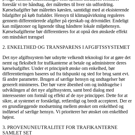
foreslår vi tre håndtag, der målrettes til hver sin udfordring.
Kørselsafgifter bør målrettes kørslen, samtidigt med at eksisterende
bilafgifter på køb frafalder. Hensyn til klimapåvirkning reguleres
gennem differentierede afgifter på ejerskab og drivmidler. Endeligt
kan miljøzoner og lignende tiltag håndtere lokale miljøhensyn.
Kørselsafgifterne bør differentieres for at opnå den ønskede effekt
om mindsket trængsel
2. ENKELTHED OG TRANSPARENS I AFGIFTSSYSTEMET
Det nye afgiftssystem bør udnytte velkendt teknologi for at gøre det
nemt og fleksibelt for trafikanterne at betale og administrere deres
kørselsafgifter. Under et principielt ønske om enkelhed, bør
differentieringen baseres ud fra tidspunkt og sted for brug samt evt.
få andre parametre. Brugen af særlige hensyn og undtagelser bør
generelt minimeres. Der bør være åbenhed om og inddragelse i
udviklingen af det nye afgiftssystem, samt bred dialog med
interessenter om formål og effekt af de nye principper. Dette for at
sikre, at systemet er forståeligt, retfærdigt og bredt accepteret. Der er
en grundlæggende modsætning mellem ønsket om enkelthed og
indførsel af særlige hensyn. Vi prioriterer her ønsket om enkelthed
højest.
3. PROVENUNEUTRALITET FOR TRAFIKANTERNE
SAMLET SET