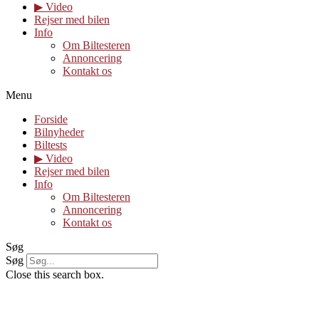
▶︎ Video
Rejser med bilen
Info
Om Biltesteren
Annoncering
Kontakt os
Menu
Forside
Bilnyheder
Biltests
▶︎ Video
Rejser med bilen
Info
Om Biltesteren
Annoncering
Kontakt os
Søg
Søg
Close this search box.