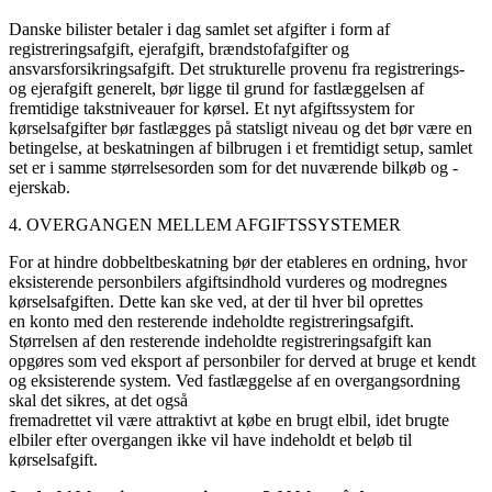
Danske bilister betaler i dag samlet set afgifter i form af
registreringsafgift, ejerafgift, brændstofafgifter og
ansvarsforsikringsafgift. Det strukturelle provenu fra registrerings-
og ejerafgift generelt, bør ligge til grund for fastlæggelsen af
fremtidige takstniveauer for kørsel. Et nyt afgiftssystem for
kørselsafgifter bør fastlægges på statsligt niveau og det bør være en
betingelse, at beskatningen af bilbrugen i et fremtidigt setup, samlet
set er i samme størrelsesorden som for det nuværende bilkøb og -
ejerskab.
4. OVERGANGEN MELLEM AFGIFTSSYSTEMER
For at hindre dobbeltbeskatning bør der etableres en ordning, hvor
eksisterende personbilers afgiftsindhold vurderes og modregnes
kørselsafgiften. Dette kan ske ved, at der til hver bil oprettes
en konto med den resterende indeholdte registreringsafgift.
Størrelsen af den resterende indeholdte registreringsafgift kan
opgøres som ved eksport af personbiler for derved at bruge et kendt
og eksisterende system. Ved fastlæggelse af en overgangsordning
skal det sikres, at det også
fremadrettet vil være attraktivt at købe en brugt elbil, idet brugte
elbiler efter overgangen ikke vil have indeholdt et beløb til
kørselsafgift.