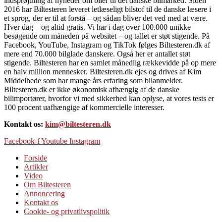
indsprøjtning af nyheder om biler til det danske bilmarked. Siden
2016 har Biltesteren leveret letlæseligt bilstof til de danske læsere i
et sprog, der er til at forstå – og sådan bliver det ved med at være.
Hver dag – og altid gratis. Vi har i dag over 100.000 unikke
besøgende om måneden på websitet – og tallet er støt stigende. På
Facebook, YouTube, Instagram og TikTok følges Biltesteren.dk af
mere end 70.000 bilglade danskere. Også her er antallet støt
stigende. Biltesteren har en samlet månedlig rækkevidde på op mere
en halv million mennesker. Biltesteren.dk ejes og drives af Kim
Middelhede som har mange års erfaring som bilanmelder.
Biltesteren.dk er ikke økonomisk afhængig af de danske
bilimportører, hvorfor vi med sikkerhed kan oplyse, at vores tests er
100 procent uafhængige af kommercielle interesser.
Kontakt os:
kim@biltesteren.dk
Facebook-f
Youtube
Instagram
Forside
Artikler
Video
Om Biltesteren
Annoncering
Kontakt os
Cookie- og privatlivspolitik