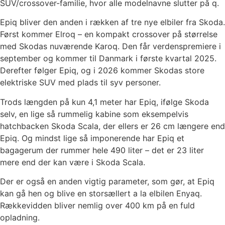
SUV/crossover-familie, hvor alle modelnavne slutter på q.
Epiq bliver den anden i rækken af tre nye elbiler fra Skoda.
Først kommer Elroq – en kompakt crossover på størrelse
med Skodas nuværende Karoq. Den får verdenspremiere i
september og kommer til Danmark i første kvartal 2025.
Derefter følger Epiq, og i 2026 kommer Skodas store
elektriske SUV med plads til syv personer.
Trods længden på kun 4,1 meter har Epiq, ifølge Skoda
selv, en lige så rummelig kabine som eksempelvis
hatchbacken Skoda Scala, der ellers er 26 cm længere end
Epiq. Og mindst lige så imponerende har Epiq et
bagagerum der rummer hele 490 liter – det er 23 liter
mere end der kan være i Skoda Scala.
Der er også en anden vigtig parameter, som gør, at Epiq
kan gå hen og blive en storsællert a la elbilen Enyaq.
Rækkevidden bliver nemlig over 400 km på en fuld
opladning.