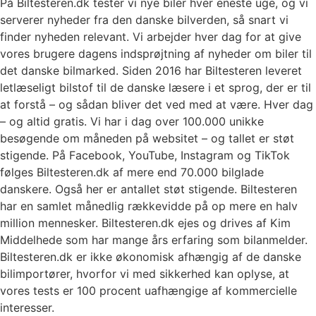
På Biltesteren.dk tester vi nye biler hver eneste uge, og vi
serverer nyheder fra den danske bilverden, så snart vi
finder nyheden relevant. Vi arbejder hver dag for at give
vores brugere dagens indsprøjtning af nyheder om biler til
det danske bilmarked. Siden 2016 har Biltesteren leveret
letlæseligt bilstof til de danske læsere i et sprog, der er til
at forstå – og sådan bliver det ved med at være. Hver dag
– og altid gratis. Vi har i dag over 100.000 unikke
besøgende om måneden på websitet – og tallet er støt
stigende. På Facebook, YouTube, Instagram og TikTok
følges Biltesteren.dk af mere end 70.000 bilglade
danskere. Også her er antallet støt stigende. Biltesteren
har en samlet månedlig rækkevidde på op mere en halv
million mennesker. Biltesteren.dk ejes og drives af Kim
Middelhede som har mange års erfaring som bilanmelder.
Biltesteren.dk er ikke økonomisk afhængig af de danske
bilimportører, hvorfor vi med sikkerhed kan oplyse, at
vores tests er 100 procent uafhængige af kommercielle
interesser.