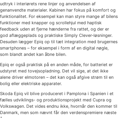
udtryk i interiørets rene linjer og anvendelsen af
genanvendte materialer. Kabinen har fokus på komfort og
funktionalitet. For eksempel kan man styre mange af bilens
funktioner med knapper og scrollehjul med haptisk
feedback uden at fjerne hænderne fra rattet, og der er
god aflæggeplads og praktiske Simply Clever-løsninger.
Desuden lægger Epiq op til tæt integration med brugernes
smartphones – for eksempel i form af en digital nøgle,
som blandt andet kan åbne bilen.
Epiq er også praktisk på en anden måde, for batteriet er
udstyret med tovejsopladning. Det vil sige, at det ikke
alene driver elmotoren – det kan også afgive strøm til en
bolig eller elektriske apparater.
Skoda Epiq vil blive produceret i Pamplona i Spanien i et
fælles udviklings- og produktionsprojekt med Cupra og
Volkswagen. Det vides endnu ikke, hvornår den kommer til
Danmark, men som nævnt får den verdenspremiere næste