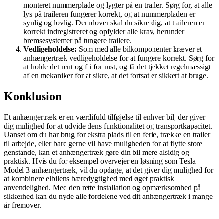
monteret nummerplade og lygter på en trailer. Sørg for, at alle
lys på traileren fungerer korrekt, og at nummerpladen er
synlig og lovlig. Derudover skal du sikre dig, at traileren er
korrekt indregistreret og opfylder alle krav, herunder
bremsesystemer på tungere trailere.
Vedligeholdelse:
Som med alle bilkomponenter kræver et
anhængertræk vedligeholdelse for at fungere korrekt. Sørg for
at holde det rent og fri for rust, og få det tjekket regelmæssigt
af en mekaniker for at sikre, at det fortsat er sikkert at bruge.
Konklusion
Et anhængertræk er en værdifuld tilføjelse til enhver bil, der giver
dig mulighed for at udvide dens funktionalitet og transportkapacitet.
Uanset om du har brug for ekstra plads til en ferie, trække en trailer
til arbejde, eller bare gerne vil have muligheden for at flytte store
genstande, kan et anhængertræk gøre din bil mere alsidig og
praktisk. Hvis du for eksempel overvejer en løsning som Tesla
Model 3 anhængertræk, vil du opdage, at det giver dig mulighed for
at kombinere elbilens bæredygtighed med øget praktisk
anvendelighed. Med den rette installation og opmærksomhed på
sikkerhed kan du nyde alle fordelene ved dit anhængertræk i mange
år fremover.