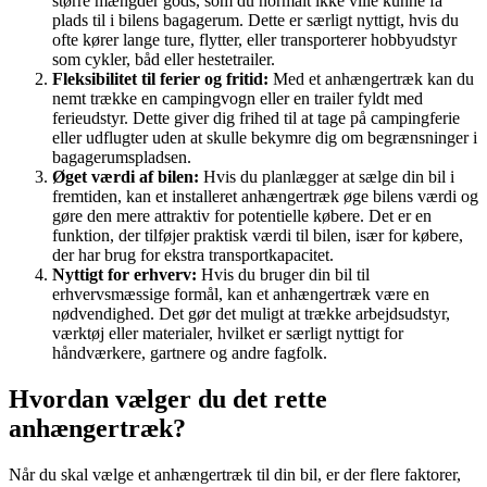
større mængder gods, som du normalt ikke ville kunne få
plads til i bilens bagagerum. Dette er særligt nyttigt, hvis du
ofte kører lange ture, flytter, eller transporterer hobbyudstyr
som cykler, båd eller hestetrailer.
Fleksibilitet til ferier og fritid:
Med et anhængertræk kan du
nemt trække en campingvogn eller en trailer fyldt med
ferieudstyr. Dette giver dig frihed til at tage på campingferie
eller udflugter uden at skulle bekymre dig om begrænsninger i
bagagerumspladsen.
Øget værdi af bilen:
Hvis du planlægger at sælge din bil i
fremtiden, kan et installeret anhængertræk øge bilens værdi og
gøre den mere attraktiv for potentielle købere. Det er en
funktion, der tilføjer praktisk værdi til bilen, især for købere,
der har brug for ekstra transportkapacitet.
Nyttigt for erhverv:
Hvis du bruger din bil til
erhvervsmæssige formål, kan et anhængertræk være en
nødvendighed. Det gør det muligt at trække arbejdsudstyr,
værktøj eller materialer, hvilket er særligt nyttigt for
håndværkere, gartnere og andre fagfolk.
Hvordan vælger du det rette
anhængertræk?
Når du skal vælge et anhængertræk til din bil, er der flere faktorer,