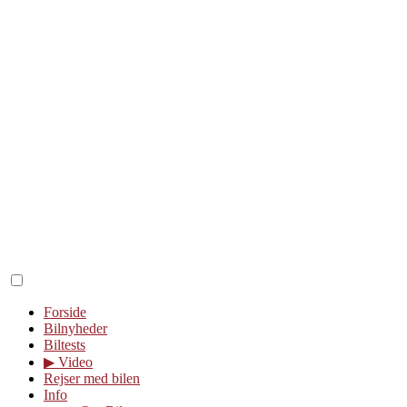
Forside
Bilnyheder
Biltests
▶︎ Video
Rejser med bilen
Info