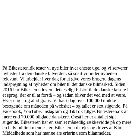
På Biltesteren.dk tester vi nye biler hver eneste uge, og vi serverer
nyheder fra den danske bilverden, så snart vi finder nyheden
relevant. Vi arbejder hver dag for at give vores brugere dagens
indsprøjtning af nyheder om biler til det danske bilmarked. Siden
2016 har Biltesteren leveret letlæseligt bilstof til de danske læsere i
et sprog, der er til at forstå – og sådan bliver det ved med at være.
Hver dag – og altid gratis. Vi har i dag over 100.000 unikke
besøgende om måneden på websitet – og tallet er støt stigende. På
Facebook, YouTube, Instagram og TikTok følges Biltesteren.dk af
mere end 70.000 bilglade danskere. Også her er antallet støt
stigende. Biltesteren har en samlet månedlig rækkevidde på op mere
en halv million mennesker. Biltesteren.dk ejes og drives af Kim
Middelhede som har mange års erfaring som bilanmelder.