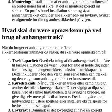
Montering:
Installationen af et anhængertræk bør udføres af
en professionel for at sikre, at det er monteret korrekt og
sikkert. En professionel installation sikrer også, at
anhængertrækket opfylder alle sikkerheds- og lovkrav, hvilket
er afgørende for din og andres sikkerhed på vejen.
Hvad skal du være opmærksom på ved
brug af anhængertræk?
Når du bruger et anhængertræk, er der flere
sikkerhedsforanstaltninger og regler, du skal være opmærksom på:
Trækkapacitet:
Overbelastning af dit anhængertræk kan føre
til farlige situationer på vejen. Sørg for altid at holde dig inden
for bilens og anhængertrækkets maksimale trækkapacitet.
Dette inkluderer både den vægt, som selve bilen kan trække,
og den vægt, som anhængertrækket er konstrueret til.
Kørselsteknik:
Når du trækker en trailer eller campingvogn,
ændrer det bilens køreegenskaber. Det er vigtigt at tilpasse din
kørsel ved at sænke hastigheden, tage svingene bredere, og
give dig selv mere plads til at bremse. Det kan også være
nødvendigt at justere spejlene eller installere ekstra spejle for
bedre at kunne se bagud.
Lovkrav:
I Danmark er det lovpligtigt at have en korrekt