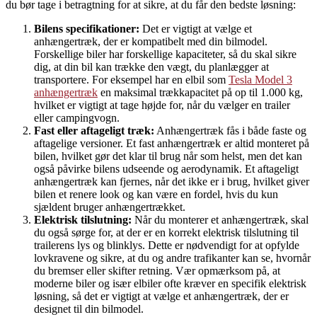
du bør tage i betragtning for at sikre, at du får den bedste løsning:
Bilens specifikationer:
Det er vigtigt at vælge et
anhængertræk, der er kompatibelt med din bilmodel.
Forskellige biler har forskellige kapaciteter, så du skal sikre
dig, at din bil kan trække den vægt, du planlægger at
transportere. For eksempel har en elbil som
Tesla Model 3
anhængertræk
en maksimal trækkapacitet på op til 1.000 kg,
hvilket er vigtigt at tage højde for, når du vælger en trailer
eller campingvogn.
Fast eller aftageligt træk:
Anhængertræk fås i både faste og
aftagelige versioner. Et fast anhængertræk er altid monteret på
bilen, hvilket gør det klar til brug når som helst, men det kan
også påvirke bilens udseende og aerodynamik. Et aftageligt
anhængertræk kan fjernes, når det ikke er i brug, hvilket giver
bilen et renere look og kan være en fordel, hvis du kun
sjældent bruger anhængertrækket.
Elektrisk tilslutning:
Når du monterer et anhængertræk, skal
du også sørge for, at der er en korrekt elektrisk tilslutning til
trailerens lys og blinklys. Dette er nødvendigt for at opfylde
lovkravene og sikre, at du og andre trafikanter kan se, hvornår
du bremser eller skifter retning. Vær opmærksom på, at
moderne biler og især elbiler ofte kræver en specifik elektrisk
løsning, så det er vigtigt at vælge et anhængertræk, der er
designet til din bilmodel.