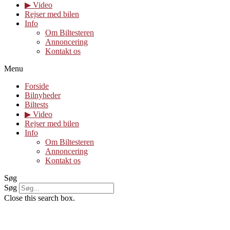
▶︎ Video
Rejser med bilen
Info
Om Biltesteren
Annoncering
Kontakt os
Menu
Forside
Bilnyheder
Biltests
▶︎ Video
Rejser med bilen
Info
Om Biltesteren
Annoncering
Kontakt os
Søg
Søg
Close this search box.